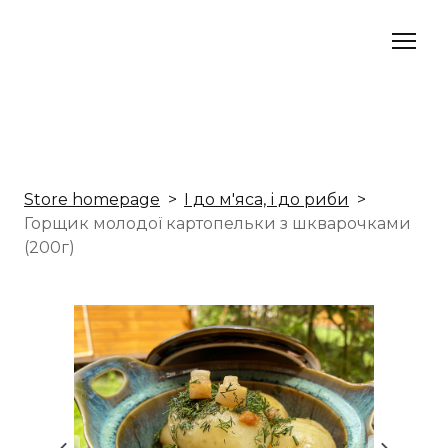
Store homepage
I до м'яса, і до риби
Горщик молодої картопельки з шкварочками
(200г)