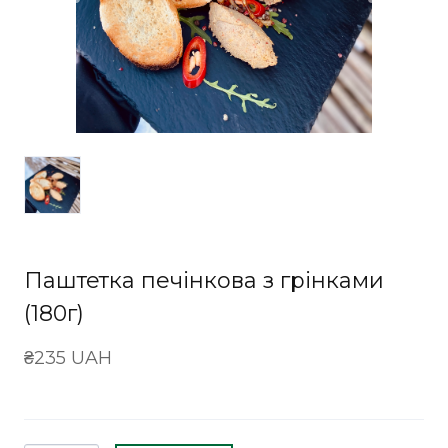
Паштетка печiнкова з грiнками
(180г)
₴235 UAH