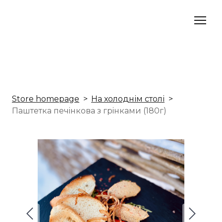
Store homepage
На холоднім столі
Паштетка печiнкова з грiнками (180г)