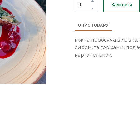
Замовити
ОПИС ТОВАРУ
ніжна поросяча вирізк
сиром, та горіхами, под
картопелькою