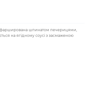
а, фарширована шпинатом печерицями,
ається на ягідному соусі з засмаженою