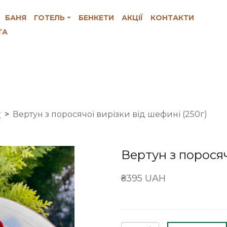
БАНЯ
ГОТЕЛЬ
БЕНКЕТИ
АКЦІЇ
КОНТАКТИ
ТА
у
Вертун з поросячої вирізки від шефині (250г)
Вертун з поросяч
₴395 UAH